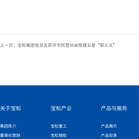
上一页：
宝松集团党总支获评市民营协会党建五星“薪火点”
关于宝松
宝松产业
产品与服务
集团简介
宝松重工
产品展示
董事长致辞
宝松塑胶
产品目录