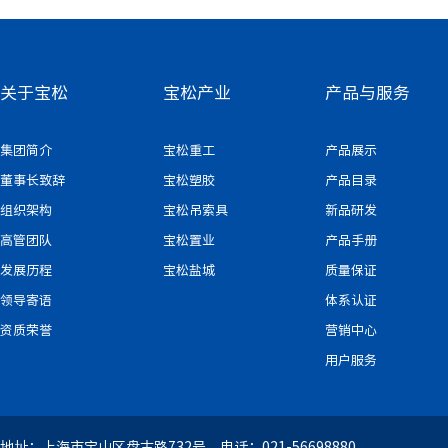
关于宝松
宝松产业
产品与服务
集团简介
宝松重工
产品展示
董事长致辞
宝松塑胶
产品目录
组织架构
宝松吊索具
新品研发
高管团队
宝松置业
产品手册
发展历程
宝松盐城
质量保证
领导寄语
体系认证
资质荣誉
营销中心
用户服务
地址：上海市宝山区盘古路732号 电话：021-56698880